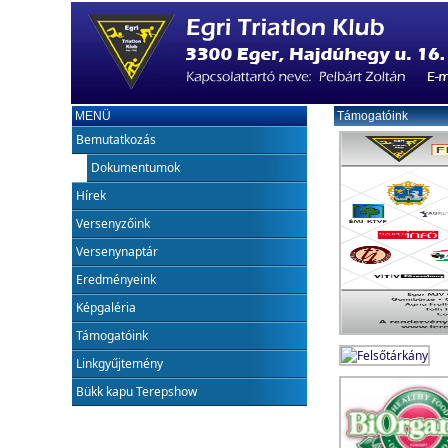
MENÜ
Támogatóink
Bemutatkozás
Dokumentumok
Hírek
Versenyzőink
Versenynaptár
Eredményeink
Képgaléria
Támogatóink
Linkgyűjtemény
Bükk kapu Terepshow