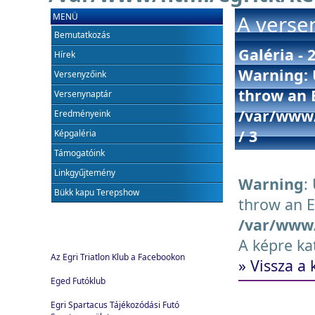
MENÜ
A verse
Bemutatkozás
Galéria - 
Hírek
Warning
:
Versenyzőink
throw an E
Versenynaptár
/var/www/
Eredményeink
/ 3
Képgaléria
Támogatóink
Linkgyűjtemény
Warning
:
Bükk kapu Terepshow
throw an Er
/var/www/
A képre ka
Az Egri Triatlon Klub a Facebookon
» Vissza a
Eged Futóklub
Egri Spartacus Tájékozódási Futó