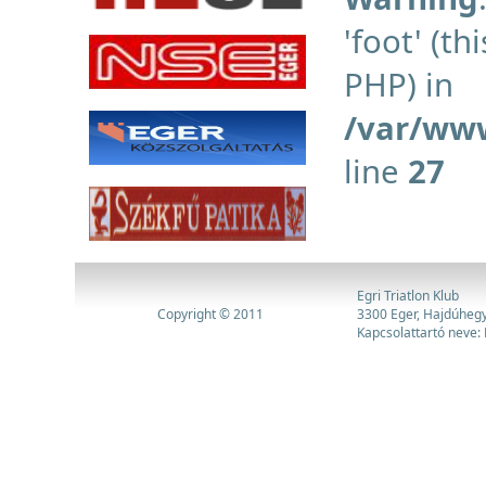
'foot' (th
PHP) in
/var/www
line
27
Egri Triatlon Klub
Copyright © 2011
3300 Eger, Hajdúhegy
Kapcsolattartó neve: 