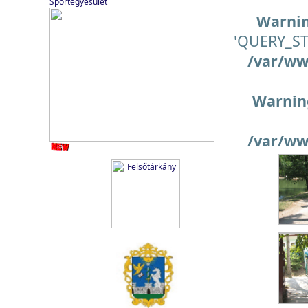
Sportegyesület
Warni
'QUERY_STR
/var/ww
Warnin
/var/ww